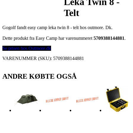
Leka Twin 8 -
Telt
Gogolf fandt easy camp leka twin 8 - telt hos outmore. Dk.
Dette produkt fra Easy Camp har varenummeret
5709388144881
.
Se prisen hos Outmore.dk
VARENUMMER (SKU):
5709388144881
ANDRE KØBTE OGSÅ