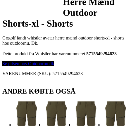
Herre Mænd
Outdoor
Shorts-xl - Shorts
Gogolf fandt whistler avatar herre mænd outdoor shorts-xl - shorts
hos outdoornu. Dk.
Dette produkt fra Whistler har varenummeret
5715549294623
.
Se prisen hos Outdoornu.dk
VARENUMMER (SKU):
5715549294623
ANDRE KØBTE OGSÅ