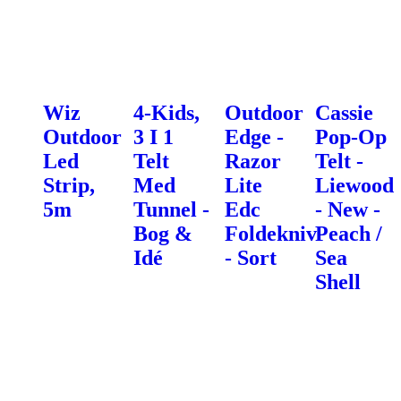
Wiz
4-Kids,
Outdoor
Cassie
Outdoor
3 I 1
Edge -
Pop-Op
Led
Telt
Razor
Telt -
Strip,
Med
Lite
Liewood
5m
Tunnel -
Edc
- New -
Bog &
Foldekniv
Peach /
Idé
- Sort
Sea
Shell