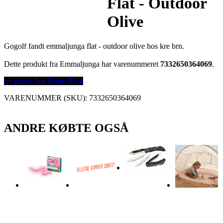
Flat - Outdoor
Olive
Gogolf fandt emmaljunga flat - outdoor olive hos kre brn.
Dette produkt fra Emmaljunga har varenummeret
7332650364069
.
Se prisen hos Kære Børn
VARENUMMER (SKU):
7332650364069
ANDRE KØBTE OGSÅ