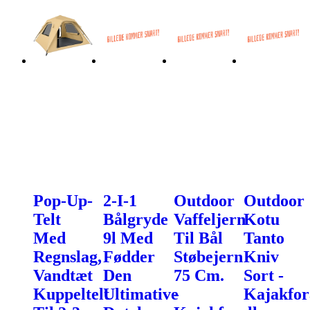
Pop-Up-
2-I-1
Outdoor
Outdoor
Telt
Bålgryde
Vaffeljern
Kotu
Med
9l Med
Til Bål
Tanto
Regnslag,
Fødder
Støbejern
Kniv
Vandtæt
Den
75 Cm.
Sort -
Kuppeltelt
Ultimative
-
Kajakfor