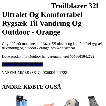
Trailblazer 32l
Ultralet Og Komfortabel
Rygsæk Til Vandring Og
Outdoor - Orange
Gogolf fandt montane trailblazer 32l ultralet og komfortabel rygsæk
til vandring og outdoor - orange hos wolf tactical.
Dette produkt fra Outdoor har varenummeret
5056601042722
.
Se prisen hos Wolf Tactical
VARENUMMER (SKU):
5056601042722
ANDRE KØBTE OGSÅ