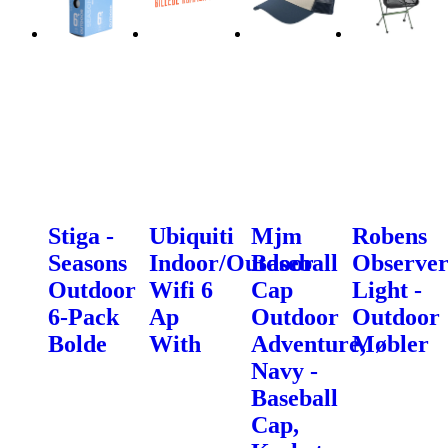
Stiga -
Ubiquiti
Mjm
Robens
Seasons
Indoor/Outdoor
Baseball
Observe
Outdoor
Wifi 6
Cap
Light -
6-Pack
Ap
Outdoor
Outdoor
Bolde
With
Adventure,
Møbler
Navy -
Baseball
Cap,