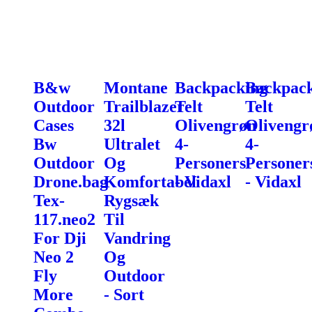
B&w
Montane
Backpacking
Backpac
Outdoor
Trailblazer
Telt
Telt
Cases
32l
Olivengrøn
Olivengr
Bw
Ultralet
4-
4-
Outdoor
Og
Personers
Personer
Drone.bag
Komfortabel
- Vidaxl
- Vidaxl
Tex-
Rygsæk
117.neo2
Til
For Dji
Vandring
Neo 2
Og
Fly
Outdoor
More
- Sort